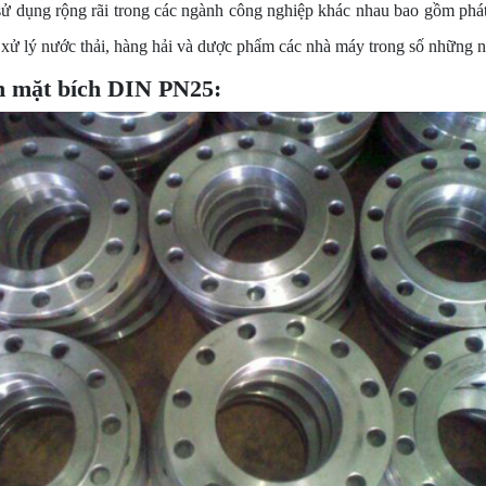
ử dụng rộng rãi trong các ngành công nghiệp khác nhau bao gồm
phát
xử lý nước thải, hàng hải và dược phẩm các nhà máy trong số những n
h m
ặt bích DIN PN25
: