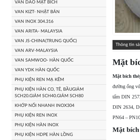
VAN DAO MẶT BÍCH
VAN KIZT- NHẬT BẢN
VAN INOX 304.316
VAN ARITA- MALAYSIA
VAN JS-CHINA(TRUNG QUỐC)
Thông tin s
VAN ARV-MALAYSIA
Mặt bí
VAN SAMWOO- HÀN QUỐC
VAN YDK HÀN QUỐC
Mặt bích thé
PHỤ KIỆN REN MẠ KẼM
đường ống với
PHỤ KIỆN HÀN CO, TÊ, BẦUGIẢM
SCH20.GIẢM SCH40.GIẢM SCH80
tấm DIN 257
KHỚP NỐI NHANH INOX304
DIN 2634, D
PHỤ KIỆN REN INOX
PN64 – PN10
PHỤ KIỆN HÀN INOX
Mặt bích
PHỤ KIỆN HDPE HÀN LỒNG