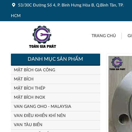
53/30C Đường Số 4, P. Bình Hưng Hòa B, Q.Bình Tân, TP.
HCM
TRANG CHỦ
GI
DANH MỤC SẢN PHẨM
MẶT BÍCH GIA CÔNG
MẶT BÍCH
MẶT BÍCH THÉP
MẶT BÍCH INOX
VAN GANG OHO - MALAYSIA
VAN ĐIỀU KHIỂN KHÍ NÉN
VAN TÀU BIỂN