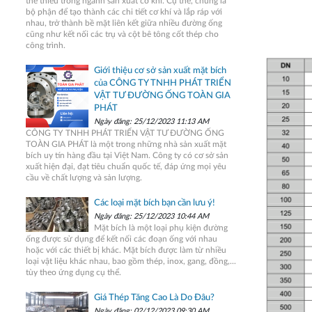
thể thiếu trong ngành sản xuất cơ khí. Cụ thể, chúng là
bộ phận để tạo thành các chi tiết cơ khí và lắp ráp với
nhau, trở thành bề mặt liên kết giữa nhiều đường ống
cũng như kết nối các trụ và cột bê tông cốt thép cho
công trình.
Giới thiệu cơ sở sản xuất mặt bích
của CÔNG TY TNHH PHÁT TRIỂN
VẬT TƯ ĐƯỜNG ỐNG TOÀN GIA
PHÁT
Ngày đăng: 25/12/2023 11:13 AM
CÔNG TY TNHH PHÁT TRIỂN VẬT TƯ ĐƯỜNG ỐNG
TOÀN GIA PHÁT là một trong những nhà sản xuất mặt
bích uy tín hàng đầu tại Việt Nam. Công ty có cơ sở sản
xuất hiện đại, đạt tiêu chuẩn quốc tế, đáp ứng mọi yêu
cầu về chất lượng và sản lượng.
Các loại mặt bích bạn cần lưu ý!
Ngày đăng: 25/12/2023 10:44 AM
Mặt bích là một loại phụ kiện đường
ống được sử dụng để kết nối các đoạn ống với nhau
hoặc với các thiết bị khác. Mặt bích được làm từ nhiều
loại vật liệu khác nhau, bao gồm thép, inox, gang, đồng,...
tùy theo ứng dụng cụ thể.
Giá Thép Tăng Cao Là Do Đâu?
Ngày đăng: 02/12/2023 09:30 AM