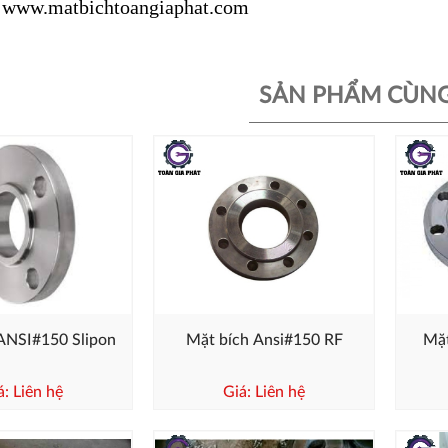
www.matbichtoangiaphat.com
SẢN PHẨM CÙNG
ANSI#150 Slipon
Mặt bích Ansi#150 RF
Mặ
á: Liên hệ
Giá: Liên hệ