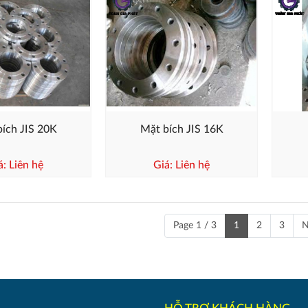
ích JIS 20K
Mặt bích JIS 16K
á: Liên hệ
Giá: Liên hệ
Page 1 / 3
1
2
3
N