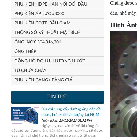
Chúng được s
PHỤ KIỆN HDPE HÀN NỐI ĐỐI ĐẦU
dầu, nhà máy 
PHỤ KIỆN ÁP LỰC #3000
PHỤ KIỆN CO,TÊ ,BẦU GIẢM
Hình Ản
THÔNG SỐ KỸ THUẬT MẶT BÍCH
ỐNG INOX 304,316,201
ỐNG THÉP
ĐỒNG HỒ DO LƯU LƯỢNG NƯỚC
TỦ CHỮA CHÁY
PHỤ KIỆN GANG+ BẢNG GIÁ
TIN TỨC
Địa chỉ cung cấp đường ống dẫn dầu,
nước, hơi, khí chất lượng tại HCM
Ngày đăng: 26/12/2023 02:52 PM
Ngày nay, các vấn đề về thi công lắp
đặt các loại đường ống dẫn dầu, nước hay khí... rất được
quan tâm và chú trọng. Bởi chúng có vai trò rất quan