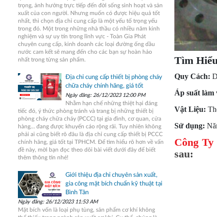
trọng, ảnh hưởng trực tiếp đến đời sống sinh hoạt và sản
xuất của con người. Nhưng muốn có được hiệu quả tốt
nhất, thì chọn địa chỉ cung cấp là một yếu tố trọng yếu
trong đó. Một trong những nhà thầu có nhiều năm kinh
nghiệm và sự uy tín trong lĩnh vực - Toàn Gia Phát
chuyên cung cấp, kinh doanh các loại đường ống dầu
nước cam kết sẽ mang đến cho các bạn sự hoàn hảo
Tìm Hiểu
nhất trong từng sản phẩm.
Quy Cách:
D
Địa chỉ cung cấp thiết bị phòng cháy
chữa cháy chính hãng, giá tốt
Áp suất làm 
Ngày đăng: 26/12/2023 12:00 PM
Nhằm hạn chế những thiệt hại đáng
Vật Liệu:
Thé
tiếc đó, ý thức phòng tránh và trang bị những thiết bị
phòng cháy chữa cháy (PCCC) tại gia đình, cơ quan, cửa
Sử dụng:
Năn
hàng… đang được khuyến cáo rộng rãi. Tuy nhiên không
phải ai cũng biết rõ đâu là địa chỉ cung cấp thiết bị PCCC
Công Ty
chính hãng, giá tốt tại TPHCM. Để tìm hiểu rõ hơn về vấn
đề này, mời bạn đọc theo dõi bài viết dưới đây để biết
sau:
thêm thông tin nhé!
Giới thiệu địa chỉ chuyên sản xuất,
gia công mặt bích chuẩn kỹ thuật tại
Bình Tân
Ngày đăng: 26/12/2023 11:53 AM
Mặt bích vốn là loại phụ tùng, sản phẩm cơ khí không