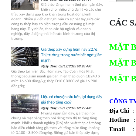
Giá thép tăng nhanh thời gian gần đây,
khiến cho nhiều chủ đại lý và các chủ
thầu xây dựng gặp khó khăn trong hoạt động kinh
doanh. Nhiều ý kiến đặt nghi vấn có sự bắt tay giữa các
CÁC 
công ty thép hay có hiện tượng đầu cơ nâng giá mặt
hàng này. Tuy nhiên, theo các bộ ngành và doanh
nghiệp, đây là động thái hết sức bình thường của thị
trường.
MẶT B
Giá thép xây dựng hôm nay 22/6:
Thị trường trong nước bất ngờ giảm
MẶT B
mạnh
Ngày đăng: 02/12/2023 09:28 AM
Giá thép tại miền Bắc Hôm nay, Tập đoàn Hòa Phát
MẶT B
thông báo giảm mạnh giá bán, hiện thép cuộn CB240 ở
mức 16.600 đồng/kg; thép D10 CB300 có giá 16.900
đồng/kg.
Liệu có chuyện cấu kết, lợi dụng đẩy
CÔNG TY
giá thép tăng cao?
Ngày đăng: 02/12/2023 09:27 AM
Địa Chỉ
: 
Những ngày gần đây, giá thép nói
Hotline
chung và mặt hàng thép nói riêng trên thị trường tăng
mạnh. Nhiều doanh nghiệp (DN) sản xuất thép đã thông
Email
: m
báo điều chỉnh tăng giá thép với tổng mức tăng khoảng
từ 3.100 - 3.500 đồng/kg. Riêng giá bán thép xây dựng