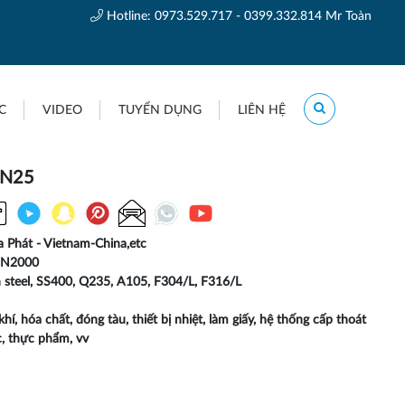
Hotline:
0973.529.717 - 0399.332.814 Mr Toàn
C
VIDEO
TUYỂN DỤNG
LIÊN HỆ
PN25
a Phát - Vietnam-China,etc
DN2000
n steel, SS400, Q235, A105, F304/L, F316/L
hí, hóa chất, đóng tàu, thiết bị nhiệt, làm giấy, hệ thống cấp thoát
, thực phẩm, vv