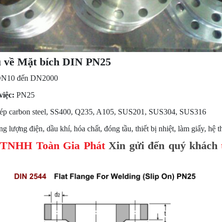
 về Mặt bích DIN PN25
N10 đến DN2000
việc:
PN25
p carbon steel, SS400,
Q235, A105, SUS201, SUS304, SUS316
g lượng điện, dầu khí, hóa chất, đóng tầu, thiết bị nhiệt, làm giấy, hệ
 TNHH Toàn Gia Phát
Xin gửi đến quý khách