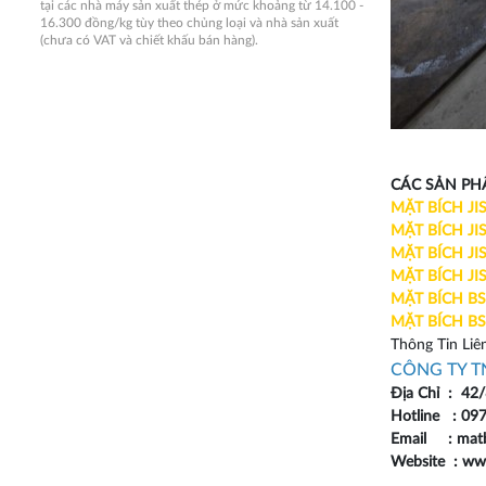
tại các nhà máy sản xuất thép ở mức khoảng từ 14.100 -
16.300 đồng/kg tùy theo chủng loại và nhà sản xuất
(chưa có VAT và chiết khấu bán hàng).
CÁC SẢN PH
MẶT BÍCH JI
MẶT BÍCH JI
MẶT BÍCH JI
MẶT BÍCH JI
MẶT BÍCH B
MẶT BÍCH B
Thông Tin Liên
CÔNG TY T
Địa Chỉ : 42
Hotline : 097
Email : matb
Website : ww