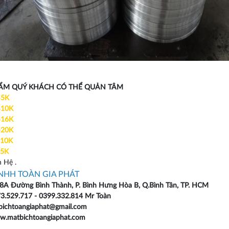
ẨM QUÝ KHÁCH CÓ THỂ QUẢN TÂM
S5K
S10K
S16K
S20K
S10K
S5K
 Hệ .
NHH TOÀN GIA PHÁT
/8A Đường Bình Thành, P. Bình Hưng Hòa B, Q.Bình Tân, TP. HCM
3.529.717 - 0399.332.814 Mr Toàn
ichtoangiaphat@gmail.com
w.matbichtoangiaphat.com