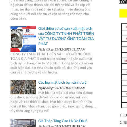
thể thiếu trong ngành sản xuất cơ khí. Cụ thể, chúng là
bộ phận để tạo thành các chi tiết cơ khí và lắp ráp với
nhau, trở thành bề mặt liên kết giữa nhiều đường ống
cũng như kết nối các trụ và cột bê tông cốt thép cho
công trình.
Giới thiệu cơ sở sản xuất mặt bích
của CÔNG TY TNHH PHÁT TRIỂN
VẬT TƯ ĐƯỜNG ỐNG TOÀN GIA
PHÁT
Ngày đăng: 25/12/2023 11:13 AM
CÔNG TY TNHH PHÁT TRIỂN VẬT TƯ ĐƯỜNG ỐNG
TOÀN GIA PHÁT là một trong những nhà sản xuất mặt
bích uy tín hàng đầu tại Việt Nam. Công ty có cơ sở sản
xuất hiện đại, đạt tiêu chuẩn quốc tế, đáp ứng mọi yêu
cầu về chất lượng và sản lượng.
Các loại mặt bích bạn cần lưu ý!
Ngày đăng: 25/12/2023 10:44 AM
Mặt bích là một loại phụ kiện đường
ống được sử dụng để kết nối các đoạn ống với nhau
hoặc với các thiết bị khác. Mặt bích được làm từ nhiều
loại vật liệu khác nhau, bao gồm thép, inox, gang, đồng,...
tùy theo ứng dụng cụ thể.
Giá Thép Tăng Cao Là Do Đâu?
Ngày đăng: 02/12/2023 09:30 AM