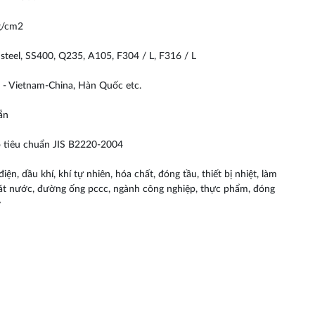
kg/cm2
 steel, SS400, Q235, A105, F304 / L, F316 / L
 - Vietnam-China, Hàn Quốc etc.
ẵn
 tiêu chuẩn JIS B2220-2004
ện, dầu khí, khí tự nhiên, hóa chất, đóng tầu, thiết bị nhiệt, làm
oát nước, đường ống pccc, ngành công nghiệp, thực phẩm, đóng
v