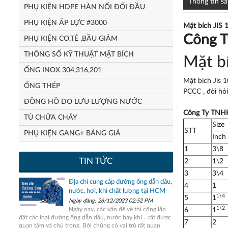
Thông tin s
PHỤ KIỆN HDPE HÀN NỐI ĐỐI ĐẦU
PHỤ KIỆN ÁP LỰC #3000
Mặt bích JIS 
Công T
PHỤ KIỆN CO,TÊ ,BẦU GIẢM
THÔNG SỐ KỸ THUẬT MẶT BÍCH
Mặt b
ỐNG INOX 304,316,201
Mặt bích Jis 
ỐNG THÉP
PCCC , đòi hỏi
ĐỒNG HỒ DO LƯU LƯỢNG NƯỚC
Công Ty TNHH 
TỦ CHỮA CHÁY
Size
STT
PHỤ KIỆN GANG+ BẢNG GIÁ
Inch
1
3\8
TIN TỨC
2
1\2
3
3\4
Địa chỉ cung cấp đường ống dẫn dầu,
4
1
nước, hơi, khí chất lượng tại HCM
1\4
5
1
Ngày đăng: 26/12/2023 02:52 PM
1\2
Ngày nay, các vấn đề về thi công lắp
6
1
đặt các loại đường ống dẫn dầu, nước hay khí... rất được
7
2
quan tâm và chú trọng. Bởi chúng có vai trò rất quan