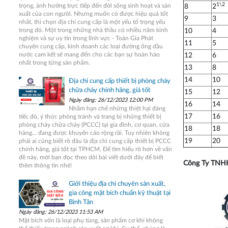
1\2
trọng, ảnh hưởng trực tiếp đến đời sống sinh hoạt và sản
8
2
xuất của con người. Nhưng muốn có được hiệu quả tốt
9
3
nhất, thì chọn địa chỉ cung cấp là một yếu tố trọng yếu
trong đó. Một trong những nhà thầu có nhiều năm kinh
10
4
nghiệm và sự uy tín trong lĩnh vực - Toàn Gia Phát
11
5
chuyên cung cấp, kinh doanh các loại đường ống dầu
nước cam kết sẽ mang đến cho các bạn sự hoàn hảo
12
6
nhất trong từng sản phẩm.
13
8
14
10
Địa chỉ cung cấp thiết bị phòng cháy
chữa cháy chính hãng, giá tốt
15
12
Ngày đăng: 26/12/2023 12:00 PM
16
14
Nhằm hạn chế những thiệt hại đáng
17
16
tiếc đó, ý thức phòng tránh và trang bị những thiết bị
phòng cháy chữa cháy (PCCC) tại gia đình, cơ quan, cửa
18
18
hàng… đang được khuyến cáo rộng rãi. Tuy nhiên không
19
20
phải ai cũng biết rõ đâu là địa chỉ cung cấp thiết bị PCCC
chính hãng, giá tốt tại TPHCM. Để tìm hiểu rõ hơn về vấn
đề này, mời bạn đọc theo dõi bài viết dưới đây để biết
Công Ty TNHH
thêm thông tin nhé!
Giới thiệu địa chỉ chuyên sản xuất,
gia công mặt bích chuẩn kỹ thuật tại
Bình Tân
Ngày đăng: 26/12/2023 11:53 AM
Mặt bích vốn là loại phụ tùng, sản phẩm cơ khí không