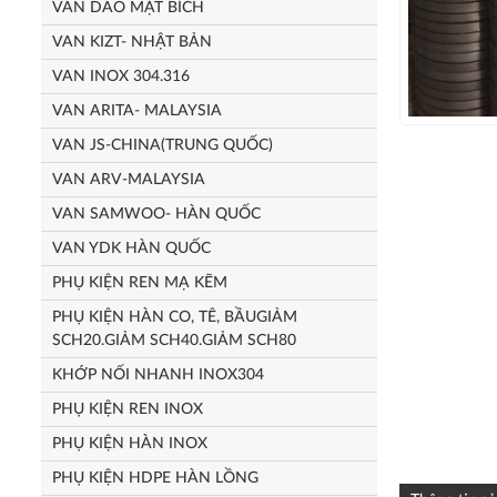
VAN DAO MẶT BÍCH
VAN KIZT- NHẬT BẢN
VAN INOX 304.316
VAN ARITA- MALAYSIA
VAN JS-CHINA(TRUNG QUỐC)
VAN ARV-MALAYSIA
VAN SAMWOO- HÀN QUỐC
VAN YDK HÀN QUỐC
PHỤ KIỆN REN MẠ KẼM
PHỤ KIỆN HÀN CO, TÊ, BẦUGIẢM
SCH20.GIẢM SCH40.GIẢM SCH80
KHỚP NỐI NHANH INOX304
PHỤ KIỆN REN INOX
PHỤ KIỆN HÀN INOX
PHỤ KIỆN HDPE HÀN LỒNG