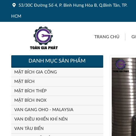
53/30C Đường Số 4, P. Bình Hưng Hòa B, Q.Bình Tân, TP.
HCM
TRANG CHỦ
GI
DANH MỤC SẢN PHẨM
MẶT BÍCH GIA CÔNG
MẶT BÍCH
MẶT BÍCH THÉP
MẶT BÍCH INOX
VAN GANG OHO - MALAYSIA
VAN ĐIỀU KHIỂN KHÍ NÉN
VAN TÀU BIỂN