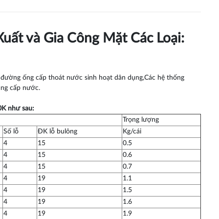
uất và Gia Công Mặt Các Loại:
p đường ống cấp thoát nước sinh hoạt dân dụng,Các hệ thống
ung cấp nước.
0K như sau:
Trọng lượng
Số lỗ
ĐK lỗ bulông
Kg/cái
4
15
0.5
4
15
0.6
4
15
0.7
4
19
1.1
4
19
1.5
4
19
1.6
4
19
1.9