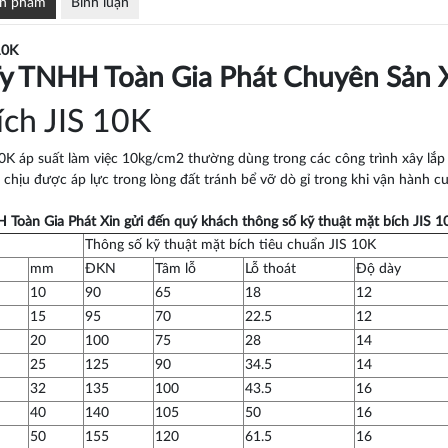
ản phẩm
Bình luận
10K
y TNHH Toàn Gia Phát
Chuyên Sản X
ích JIS 10K
10K áp suất làm việc 10kg/cm2 thường dùng trong các công trình xây lắ
 chịu được áp lực trong lòng đất tránh bể vỡ dò gỉ trong khi vận hành c
Toàn Gia Phát Xin gửi đến quý khách thông số kỹ thuật mặt bích JIS 1
Thông số kỹ thuật mặt bích tiêu chuẩn JIS 10K
mm
ĐKN
Tâm lỗ
Lỗ thoát
Độ dày
10
90
65
18
12
15
95
70
22.5
12
20
100
75
28
14
25
125
90
34.5
14
32
135
100
43.5
16
40
140
105
50
16
50
155
120
61.5
16