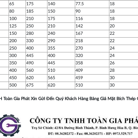
65
175
140
77.5
18
80
185
150
90
18
100
210
175
116
18
125
250
210
142
20
150
280
240
167
22
200
330
290
218
22
250
400
355
270
24
300
445
400
320
24
350
490
445
358
26
400
560
510
409
28
450
620
565
459
30
500
675
620
510
30
 Toàn Gia Phát Xin Gửi Đến Quý Khách Hàng Bảng Giá Mặt Bích Thép G