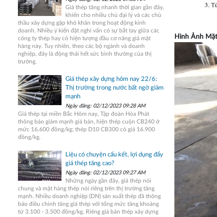
Giá thép tăng nhanh thời gian gần đây,
khiến cho nhiều chủ đại lý và các chủ
thầu xây dựng gặp khó khăn trong hoạt động kinh
doanh. Nhiều ý kiến đặt nghi vấn có sự bắt tay giữa các
Hình Ảnh Mặt 
công ty thép hay có hiện tượng đầu cơ nâng giá mặt
hàng này. Tuy nhiên, theo các bộ ngành và doanh
nghiệp, đây là động thái hết sức bình thường của thị
trường.
Giá thép xây dựng hôm nay 22/6:
Thị trường trong nước bất ngờ giảm
mạnh
Ngày đăng: 02/12/2023 09:28 AM
Giá thép tại miền Bắc Hôm nay, Tập đoàn Hòa Phát
thông báo giảm mạnh giá bán, hiện thép cuộn CB240 ở
mức 16.600 đồng/kg; thép D10 CB300 có giá 16.900
đồng/kg.
Liệu có chuyện cấu kết, lợi dụng đẩy
giá thép tăng cao?
Ngày đăng: 02/12/2023 09:27 AM
Những ngày gần đây, giá thép nói
chung và mặt hàng thép nói riêng trên thị trường tăng
mạnh. Nhiều doanh nghiệp (DN) sản xuất thép đã thông
báo điều chỉnh tăng giá thép với tổng mức tăng khoảng
từ 3.100 - 3.500 đồng/kg. Riêng giá bán thép xây dựng