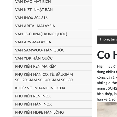
VAN DAO MẶT BÍCH
VAN KIZT- NHẬT BẢN
VAN INOX 304.316
VAN ARITA- MALAYSIA
VAN JS-CHINA(TRUNG QUỐC)
Thông tin
VAN ARV-MALAYSIA
VAN SAMWOO- HÀN QUỐC
Co 
VAN YDK HÀN QUỐC
PHỤ KIỆN REN MẠ KẼM
Hiện nay đi 
dụng nhiều t
PHỤ KIỆN HÀN CO, TÊ, BẦUGIẢM
xông, cà rá,
SCH20.GIẢM SCH40.GIẢM SCH80
những đường 
KHỚP NỐI NHANH INOX304
nóng . SCH20
bích thép, i
PHỤ KIỆN REN INOX
hàn và 1 số
PHỤ KIỆN HÀN INOX
PHỤ KIỆN HDPE HÀN LỒNG