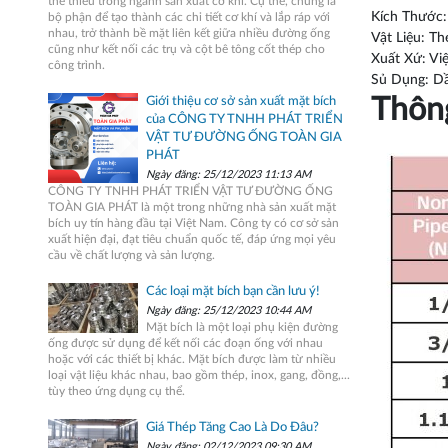
thể thiếu trong ngành sản xuất cơ khí. Cụ thể, chúng là
Kích Thước
bộ phận để tạo thành các chi tiết cơ khí và lắp ráp với
nhau, trở thành bề mặt liên kết giữa nhiều đường ống
Vật Liệu: Th
cũng như kết nối các trụ và cột bê tông cốt thép cho
Xuất Xứ: Vi
công trình.
Sủ Dụng: Dầ
Thôn
Giới thiệu cơ sở sản xuất mặt bích
của CÔNG TY TNHH PHÁT TRIỂN
VẬT TƯ ĐƯỜNG ỐNG TOÀN GIA
PHÁT
Ngày đăng: 25/12/2023 11:13 AM
CÔNG TY TNHH PHÁT TRIỂN VẬT TƯ ĐƯỜNG ỐNG
TOÀN GIA PHÁT là một trong những nhà sản xuất mặt
bích uy tín hàng đầu tại Việt Nam. Công ty có cơ sở sản
xuất hiện đại, đạt tiêu chuẩn quốc tế, đáp ứng mọi yêu
cầu về chất lượng và sản lượng.
Các loại mặt bích bạn cần lưu ý!
Ngày đăng: 25/12/2023 10:44 AM
Mặt bích là một loại phụ kiện đường
ống được sử dụng để kết nối các đoạn ống với nhau
hoặc với các thiết bị khác. Mặt bích được làm từ nhiều
loại vật liệu khác nhau, bao gồm thép, inox, gang, đồng,...
tùy theo ứng dụng cụ thể.
Giá Thép Tăng Cao Là Do Đâu?
Ngày đăng: 02/12/2023 09:30 AM