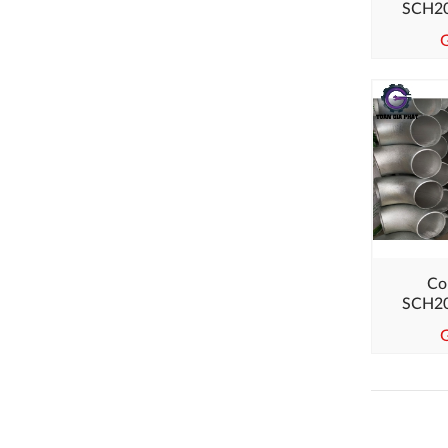
SCH2
G
Co
SCH2
G