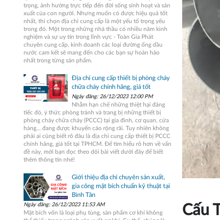
trọng, ảnh hưởng trực tiếp đến đời sống sinh hoạt và sản
xuất của con người. Nhưng muốn có được hiệu quả tốt
nhất, thì chọn địa chỉ cung cấp là một yếu tố trọng yếu
trong đó. Một trong những nhà thầu có nhiều năm kinh
nghiệm và sự uy tín trong lĩnh vực - Toàn Gia Phát
chuyên cung cấp, kinh doanh các loại đường ống dầu
nước cam kết sẽ mang đến cho các bạn sự hoàn hảo
nhất trong từng sản phẩm.
Địa chỉ cung cấp thiết bị phòng cháy
chữa cháy chính hãng, giá tốt
Ngày đăng: 26/12/2023 12:00 PM
Nhằm hạn chế những thiệt hại đáng
tiếc đó, ý thức phòng tránh và trang bị những thiết bị
phòng cháy chữa cháy (PCCC) tại gia đình, cơ quan, cửa
hàng… đang được khuyến cáo rộng rãi. Tuy nhiên không
phải ai cũng biết rõ đâu là địa chỉ cung cấp thiết bị PCCC
chính hãng, giá tốt tại TPHCM. Để tìm hiểu rõ hơn về vấn
đề này, mời bạn đọc theo dõi bài viết dưới đây để biết
thêm thông tin nhé!
Giới thiệu địa chỉ chuyên sản xuất,
gia công mặt bích chuẩn kỹ thuật tại
Bình Tân
Ngày đăng: 26/12/2023 11:53 AM
Cấu 
Mặt bích vốn là loại phụ tùng, sản phẩm cơ khí không