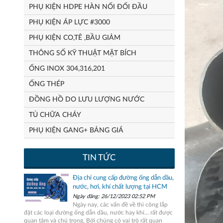
PHỤ KIỆN HDPE HÀN NỐI ĐỐI ĐẦU
PHỤ KIỆN ÁP LỰC #3000
PHỤ KIỆN CO,TÊ ,BẦU GIẢM
THÔNG SỐ KỸ THUẬT MẶT BÍCH
ỐNG INOX 304,316,201
ỐNG THÉP
ĐỒNG HỒ DO LƯU LƯỢNG NƯỚC
TỦ CHỮA CHÁY
PHỤ KIỆN GANG+ BẢNG GIÁ
TIN TỨC
Địa chỉ cung cấp đường ống dẫn dầu,
nước, hơi, khí chất lượng tại HCM
Ngày đăng: 26/12/2023 02:52 PM
Ngày nay, các vấn đề về thi công lắp
đặt các loại đường ống dẫn dầu, nước hay khí... rất được
quan tâm và chú trọng. Bởi chúng có vai trò rất quan