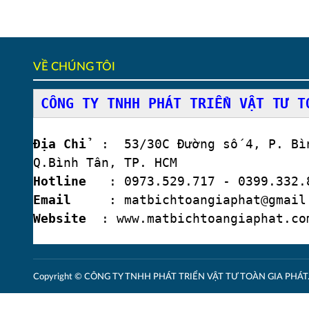
VỀ CHÚNG TÔI
CÔNG TY TNHH PHÁT TRIỂN VẬT TƯ T
Địa Chỉ
: 53/30C Đường số 4, P. Bìn
Q.Bình Tân, TP. HCM
Hotline
: 0973.529.717 - 0399.332.8
Email
: matbichtoangiaphat@gmail
Website
: www.matbichtoangiaphat.co
Copyright © CÔNG TY TNHH PHÁT TRIỂN VẬT TƯ TOÀN GIA PHÁT. A