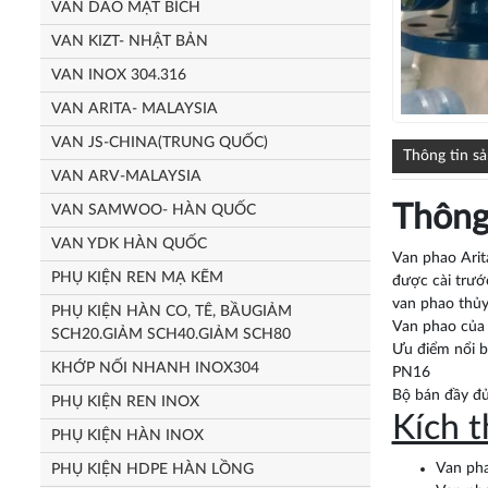
VAN DAO MẶT BÍCH
VAN KIZT- NHẬT BẢN
VAN INOX 304.316
VAN ARITA- MALAYSIA
VAN JS-CHINA(TRUNG QUỐC)
Thông tin s
VAN ARV-MALAYSIA
Thông
VAN SAMWOO- HÀN QUỐC
VAN YDK HÀN QUỐC
Van phao Arit
PHỤ KIỆN REN MẠ KẼM
được cài trước
van phao thủy
PHỤ KIỆN HÀN CO, TÊ, BẦUGIẢM
Van phao của 
SCH20.GIẢM SCH40.GIẢM SCH80
Ưu điểm nổi b
KHỚP NỐI NHANH INOX304
PN16
Bộ bán đầy đủ
PHỤ KIỆN REN INOX
Kích t
PHỤ KIỆN HÀN INOX
Van ph
PHỤ KIỆN HDPE HÀN LỒNG