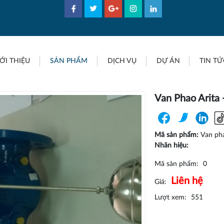
ỚI THIỆU
SẢN PHẨM
DỊCH VỤ
DỰ ÁN
TIN TỨ
Van Phao Arita 
Mã sản phẩm:
Van pha
Nhãn hiệu:
Mã sản phẩm:
0
Liên hệ
Giá:
Lượt xem:
551