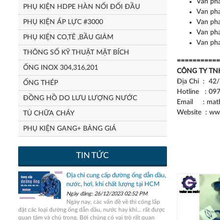
Van ph
PHỤ KIỆN HDPE HÀN NỐI ĐỐI ĐẦU
Van ph
PHỤ KIỆN ÁP LỰC #3000
Van ph
Van ph
PHỤ KIỆN CO,TÊ ,BẦU GIẢM
Van ph
THÔNG SỐ KỸ THUẬT MẶT BÍCH
===========
ỐNG INOX 304,316,201
CÔNG TY TN
Địa Chỉ : 42
ỐNG THÉP
Hotline : 097
ĐỒNG HỒ DO LƯU LƯỢNG NƯỚC
Email : matb
Website : ww
TỦ CHỮA CHÁY
PHỤ KIỆN GANG+ BẢNG GIÁ
TIN TỨC
Địa chỉ cung cấp đường ống dẫn dầu,
nước, hơi, khí chất lượng tại HCM
Ngày đăng: 26/12/2023 02:52 PM
Ngày nay, các vấn đề về thi công lắp
đặt các loại đường ống dẫn dầu, nước hay khí... rất được
quan tâm và chú trọng. Bởi chúng có vai trò rất quan