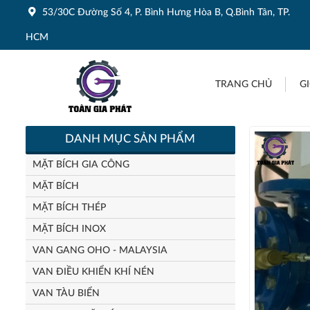
53/30C Đường Số 4, P. Bình Hưng Hòa B, Q.Bình Tân, TP.
HCM
TRANG CHỦ
GI
DANH MỤC SẢN PHẨM
MẶT BÍCH GIA CÔNG
MẶT BÍCH
MẶT BÍCH THÉP
MẶT BÍCH INOX
VAN GANG OHO - MALAYSIA
VAN ĐIỀU KHIỂN KHÍ NÉN
VAN TÀU BIỂN