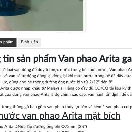
ản phẩm
Bình luận
 tin sản phẩm Van phao Arita ga
a là loại van dùng để duy trì mực nước trong bể chứa nước. Van phao 
, và van sẽ tự động đóng lại đóng lại khi mực nước trong bể đã đầy dựa
 lực, dùng cho hệ thống đường ống nước lớn từ 2/12" đến 8"
Arita được nhập khẩu từ Malaysia, Hàng có đầy đủ CO/CQ tài liệu kỹ thu
ật của dòng van phao Arita là độ chính xác cao, vận hành ổn định, dễ dà
 trong thùng gỗ bao gồm van phao thủy lực lớn và kèm 1 van phao cơ
hước van phao Arita mặt bích
ao Arita DN65 lắp đường ống phi Φ73mm (2½")