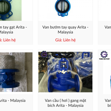
 tay gạt Arita -
Van bướm tay quay Arita -
Van 
alaysia
Malaysia
á: Liên hệ
Giá: Liên hệ
rita - Malaysia
Van cầu ( hơi ) gang mặt
Van
bích Arita - Malaysia
bí