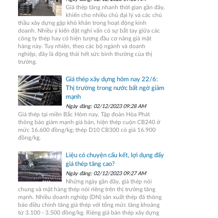
Giá thép tăng nhanh thời gian gần đây,
khiến cho nhiều chủ đại lý và các chủ
thầu xây dựng gặp khó khăn trong hoạt động kinh
doanh. Nhiều ý kiến đặt nghi vấn có sự bắt tay giữa các
công ty thép hay có hiện tượng đầu cơ nâng giá mặt
hàng này. Tuy nhiên, theo các bộ ngành và doanh
nghiệp, đây là động thái hết sức bình thường của thị
trường.
Giá thép xây dựng hôm nay 22/6:
Thị trường trong nước bất ngờ giảm
mạnh
Ngày đăng: 02/12/2023 09:28 AM
Giá thép tại miền Bắc Hôm nay, Tập đoàn Hòa Phát
thông báo giảm mạnh giá bán, hiện thép cuộn CB240 ở
mức 16.600 đồng/kg; thép D10 CB300 có giá 16.900
đồng/kg.
Liệu có chuyện cấu kết, lợi dụng đẩy
giá thép tăng cao?
Ngày đăng: 02/12/2023 09:27 AM
Những ngày gần đây, giá thép nói
chung và mặt hàng thép nói riêng trên thị trường tăng
mạnh. Nhiều doanh nghiệp (DN) sản xuất thép đã thông
báo điều chỉnh tăng giá thép với tổng mức tăng khoảng
từ 3.100 - 3.500 đồng/kg. Riêng giá bán thép xây dựng