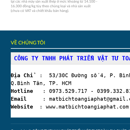
tại các nhà máy sản xuất thép ở mức khoảng từ 14.100 -
16.300 đồng/kg tùy theo chủng loại và nhà sản xuất
(chưa có VAT và chiết khấu bán hàng).
VỀ CHÚNG TÔI
CÔNG TY TNHH PHÁT TRIỂN VẬT TƯ TO
Địa Chỉ
: 53/30C Đường số 4, P. Bình
Q.Bình Tân, TP. HCM
Hotline
: 0973.529.717 - 0399.332.81
Email
: matbichtoangiaphat@gmail.
Website
: www.matbichtoangiaphat.com