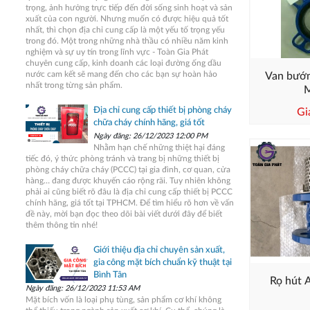
trọng, ảnh hưởng trực tiếp đến đời sống sinh hoạt và sản
xuất của con người. Nhưng muốn có được hiệu quả tốt
nhất, thì chọn địa chỉ cung cấp là một yếu tố trọng yếu
trong đó. Một trong những nhà thầu có nhiều năm kinh
nghiệm và sự uy tín trong lĩnh vực - Toàn Gia Phát
chuyên cung cấp, kinh doanh các loại đường ống dầu
nước cam kết sẽ mang đến cho các bạn sự hoàn hảo
Van bướm
nhất trong từng sản phẩm.
M
Địa chỉ cung cấp thiết bị phòng cháy
Gi
chữa cháy chính hãng, giá tốt
Ngày đăng: 26/12/2023 12:00 PM
Nhằm hạn chế những thiệt hại đáng
tiếc đó, ý thức phòng tránh và trang bị những thiết bị
phòng cháy chữa cháy (PCCC) tại gia đình, cơ quan, cửa
hàng… đang được khuyến cáo rộng rãi. Tuy nhiên không
phải ai cũng biết rõ đâu là địa chỉ cung cấp thiết bị PCCC
chính hãng, giá tốt tại TPHCM. Để tìm hiểu rõ hơn về vấn
đề này, mời bạn đọc theo dõi bài viết dưới đây để biết
thêm thông tin nhé!
Giới thiệu địa chỉ chuyên sản xuất,
gia công mặt bích chuẩn kỹ thuật tại
Bình Tân
Rọ hút A
Ngày đăng: 26/12/2023 11:53 AM
Mặt bích vốn là loại phụ tùng, sản phẩm cơ khí không