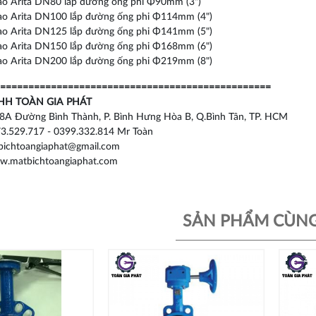
ao Arita DN80 lắp đường ống phi Φ90mm (3")
ao Arita DN100 lắp đường ống phi Φ114mm (4")
ao Arita DN125 lắp đường ống phi Φ141mm (5")
ao Arita DN150 lắp đường ống phi Φ168mm (6")
ao Arita DN200 lắp đường ống phi Φ219mm (8")
================================================
HH TOÀN GIA PHÁT
/8A Đường Bình Thành, P. Bình Hưng Hòa B, Q.Bình Tân, TP. HCM
3.529.717 - 0399.332.814 Mr Toàn
ichtoangiaphat@gmail.com
w.matbichtoangiaphat.com
SẢN PHẨM CÙNG