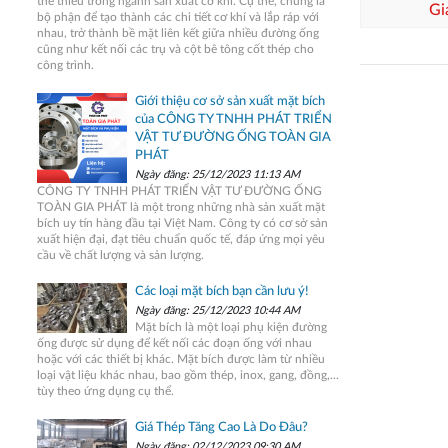
thể thiếu trong ngành sản xuất cơ khí. Cụ thể, chúng là
Gi
bộ phận để tạo thành các chi tiết cơ khí và lắp ráp với
nhau, trở thành bề mặt liên kết giữa nhiều đường ống
cũng như kết nối các trụ và cột bê tông cốt thép cho
công trình.
Giới thiệu cơ sở sản xuất mặt bích
của CÔNG TY TNHH PHÁT TRIỂN
VẬT TƯ ĐƯỜNG ỐNG TOÀN GIA
PHÁT
Ngày đăng: 25/12/2023 11:13 AM
CÔNG TY TNHH PHÁT TRIỂN VẬT TƯ ĐƯỜNG ỐNG
TOÀN GIA PHÁT là một trong những nhà sản xuất mặt
bích uy tín hàng đầu tại Việt Nam. Công ty có cơ sở sản
xuất hiện đại, đạt tiêu chuẩn quốc tế, đáp ứng mọi yêu
cầu về chất lượng và sản lượng.
Các loại mặt bích bạn cần lưu ý!
Ngày đăng: 25/12/2023 10:44 AM
Mặt bích là một loại phụ kiện đường
ống được sử dụng để kết nối các đoạn ống với nhau
hoặc với các thiết bị khác. Mặt bích được làm từ nhiều
loại vật liệu khác nhau, bao gồm thép, inox, gang, đồng,...
tùy theo ứng dụng cụ thể.
Giá Thép Tăng Cao Là Do Đâu?
Ngày đăng: 02/12/2023 09:30 AM