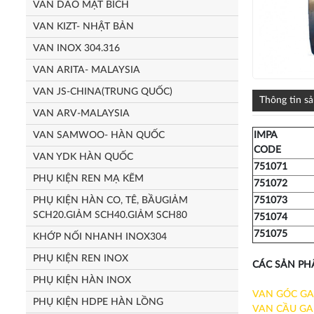
VAN DAO MẶT BÍCH
VAN KIZT- NHẬT BẢN
VAN INOX 304.316
VAN ARITA- MALAYSIA
VAN JS-CHINA(TRUNG QUỐC)
Thông tin s
VAN ARV-MALAYSIA
VAN SAMWOO- HÀN QUỐC
IMPA
CODE
VAN YDK HÀN QUỐC
751071
PHỤ KIỆN REN MẠ KẼM
751072
PHỤ KIỆN HÀN CO, TÊ, BẦUGIẢM
751073
SCH20.GIẢM SCH40.GIẢM SCH80
751074
751075
KHỚP NỐI NHANH INOX304
PHỤ KIỆN REN INOX
CÁC SẢN PH
PHỤ KIỆN HÀN INOX
VAN GÓC GA
PHỤ KIỆN HDPE HÀN LỒNG
VAN CẦU GA