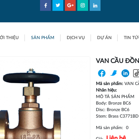
ỚI THIỆU
SẢN PHẨM
DỊCH VỤ
DỰ ÁN
TIN TỨ
VAN CẦU ĐỒN
Mã sản phẩm:
VAN C
Nhãn hiệu:
MÔ TẢ SẢN PHẨM
Body: Bronze BC6
Disc: Bronze BC6
Stem: Brass C3771BD
Mã sản phẩm:
0
Liên hệ