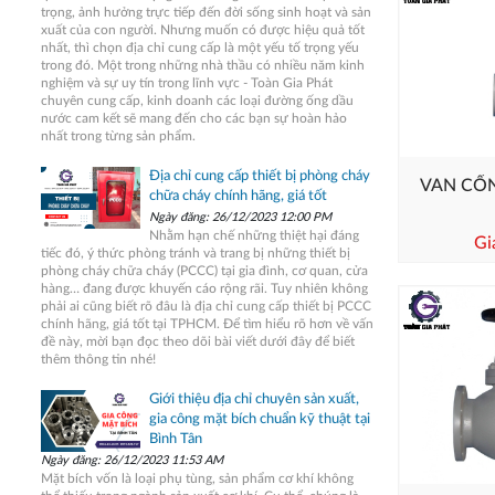
trọng, ảnh hưởng trực tiếp đến đời sống sinh hoạt và sản
xuất của con người. Nhưng muốn có được hiệu quả tốt
nhất, thì chọn địa chỉ cung cấp là một yếu tố trọng yếu
trong đó. Một trong những nhà thầu có nhiều năm kinh
nghiệm và sự uy tín trong lĩnh vực - Toàn Gia Phát
chuyên cung cấp, kinh doanh các loại đường ống dầu
nước cam kết sẽ mang đến cho các bạn sự hoàn hảo
nhất trong từng sản phẩm.
Địa chỉ cung cấp thiết bị phòng cháy
VAN CỔN
chữa cháy chính hãng, giá tốt
Ngày đăng: 26/12/2023 12:00 PM
Nhằm hạn chế những thiệt hại đáng
Gi
tiếc đó, ý thức phòng tránh và trang bị những thiết bị
phòng cháy chữa cháy (PCCC) tại gia đình, cơ quan, cửa
hàng… đang được khuyến cáo rộng rãi. Tuy nhiên không
phải ai cũng biết rõ đâu là địa chỉ cung cấp thiết bị PCCC
chính hãng, giá tốt tại TPHCM. Để tìm hiểu rõ hơn về vấn
đề này, mời bạn đọc theo dõi bài viết dưới đây để biết
thêm thông tin nhé!
Giới thiệu địa chỉ chuyên sản xuất,
gia công mặt bích chuẩn kỹ thuật tại
Bình Tân
Ngày đăng: 26/12/2023 11:53 AM
Mặt bích vốn là loại phụ tùng, sản phẩm cơ khí không