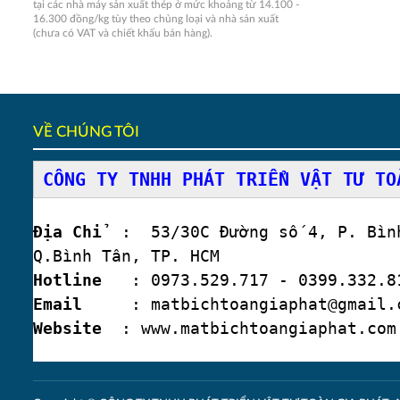
tại các nhà máy sản xuất thép ở mức khoảng từ 14.100 -
16.300 đồng/kg tùy theo chủng loại và nhà sản xuất
(chưa có VAT và chiết khấu bán hàng).
VỀ CHÚNG TÔI
CÔNG TY TNHH PHÁT TRIỂN VẬT TƯ TO
Địa Chỉ
: 53/30C Đường số 4, P. Bình
Q.Bình Tân, TP. HCM
Hotline
: 0973.529.717 - 0399.332.81
Email
: matbichtoangiaphat@gmail.
Website
: www.matbichtoangiaphat.com