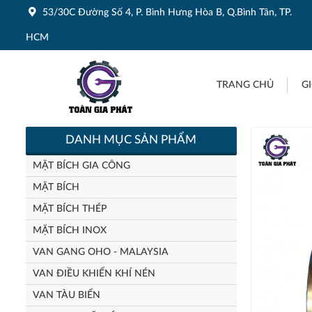
53/30C Đường Số 4, P. Bình Hưng Hòa B, Q.Bình Tân, TP.
HCM
TRANG CHỦ
GI
DANH MỤC SẢN PHẨM
MẶT BÍCH GIA CÔNG
MẶT BÍCH
MẶT BÍCH THÉP
MẶT BÍCH INOX
VAN GANG OHO - MALAYSIA
VAN ĐIỀU KHIỂN KHÍ NÉN
VAN TÀU BIỂN