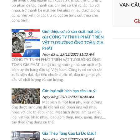
thể thiếu trong ngành sản xuất cơ khí. Cụ thể, chúng là
VAN CẦU
bộ phận để tạo thành các chi tiết cơ khí và lắp ráp với
nhau, trở thành bề mặt liên kết giữa nhiều đường ống
cũng như kết nối các trụ và cột bê tông cốt thép cho
công trình.
Gi
Giới thiệu cơ sở sản xuất mặt bích
của CÔNG TY TNHH PHÁT TRIỂN
VẬT TƯ ĐƯỜNG ỐNG TOÀN GIA
PHÁT
Ngày đăng: 25/12/2023 11:13 AM
CÔNG TY TNHH PHÁT TRIỂN VẬT TƯ ĐƯỜNG ỐNG
TOÀN GIA PHÁT là một trong những nhà sản xuất mặt
bích uy tín hàng đầu tại Việt Nam. Công ty có cơ sở sản
xuất hiện đại, đạt tiêu chuẩn quốc tế, đáp ứng mọi yêu
cầu về chất lượng và sản lượng.
Các loại mặt bích bạn cần lưu ý!
Ngày đăng: 25/12/2023 10:44 AM
Mặt bích là một loại phụ kiện đường
ống được sử dụng để kết nối các đoạn ống với nhau
hoặc với các thiết bị khác. Mặt bích được làm từ nhiều
loại vật liệu khác nhau, bao gồm thép, inox, gang, đồng,...
tùy theo ứng dụng cụ thể.
Giá Thép Tăng Cao Là Do Đâu?
Ngày đăng: 02/12/2023 09:30 AM