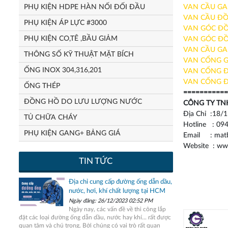
PHỤ KIỆN HDPE HÀN NỐI ĐỐI ĐẦU
VAN CẦU GA
VAN CẦU ĐỒ
PHỤ KIỆN ÁP LỰC #3000
VAN GÓC ĐỒ
PHỤ KIỆN CO,TÊ ,BẦU GIẢM
VAN GÓC ĐỒ
VAN CẦU GA
THÔNG SỐ KỸ THUẬT MẶT BÍCH
VAN CỔNG G
ỐNG INOX 304,316,201
VAN CỔNG Đ
VAN CỔNG Đ
ỐNG THÉP
===========
ĐỒNG HỒ DO LƯU LƯỢNG NƯỚC
CÔNG TY TN
Địa Chỉ :18/1
TỦ CHỮA CHÁY
Hotline : 094
PHỤ KIỆN GANG+ BẢNG GIÁ
Email : matb
Website : ww
TIN TỨC
Địa chỉ cung cấp đường ống dẫn dầu,
nước, hơi, khí chất lượng tại HCM
Ngày đăng: 26/12/2023 02:52 PM
Ngày nay, các vấn đề về thi công lắp
đặt các loại đường ống dẫn dầu, nước hay khí... rất được
quan tâm và chú trọng. Bởi chúng có vai trò rất quan