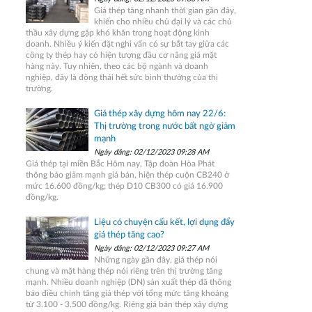
Giá thép tăng nhanh thời gian gần đây,
khiến cho nhiều chủ đại lý và các chủ
thầu xây dựng gặp khó khăn trong hoạt động kinh
doanh. Nhiều ý kiến đặt nghi vấn có sự bắt tay giữa các
công ty thép hay có hiện tượng đầu cơ nâng giá mặt
hàng này. Tuy nhiên, theo các bộ ngành và doanh
nghiệp, đây là động thái hết sức bình thường của thị
trường.
Giá thép xây dựng hôm nay 22/6:
Thị trường trong nước bất ngờ giảm
mạnh
Ngày đăng: 02/12/2023 09:28 AM
Giá thép tại miền Bắc Hôm nay, Tập đoàn Hòa Phát
thông báo giảm mạnh giá bán, hiện thép cuộn CB240 ở
mức 16.600 đồng/kg; thép D10 CB300 có giá 16.900
đồng/kg.
Liệu có chuyện cấu kết, lợi dụng đẩy
giá thép tăng cao?
Ngày đăng: 02/12/2023 09:27 AM
Những ngày gần đây, giá thép nói
chung và mặt hàng thép nói riêng trên thị trường tăng
mạnh. Nhiều doanh nghiệp (DN) sản xuất thép đã thông
báo điều chỉnh tăng giá thép với tổng mức tăng khoảng
từ 3.100 - 3.500 đồng/kg. Riêng giá bán thép xây dựng