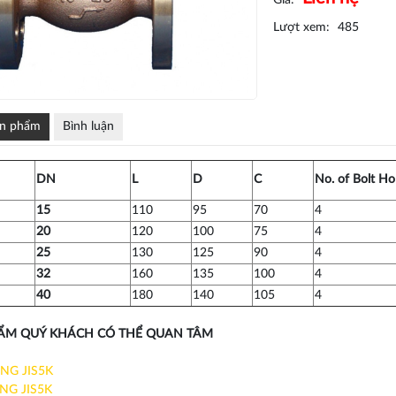
Giá:
Lượt xem:
485
ản phẩm
Bình luận
DN
L
D
C
No. of Bolt Ho
15
110
95
70
4
20
120
100
75
4
25
130
125
90
4
32
160
135
100
4
40
180
140
105
4
ẨM QUÝ KHÁCH CÓ THỂ QUAN TÂM
NG JIS5K
NG JIS5K