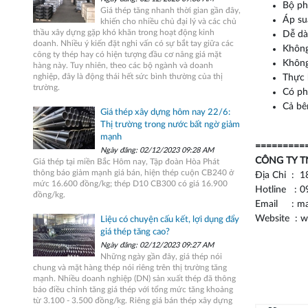
Bộ ph
Giá thép tăng nhanh thời gian gần đây,
Áp su
khiến cho nhiều chủ đại lý và các chủ
thầu xây dựng gặp khó khăn trong hoạt động kinh
Dễ dà
doanh. Nhiều ý kiến đặt nghi vấn có sự bắt tay giữa các
Không
công ty thép hay có hiện tượng đầu cơ nâng giá mặt
Không
hàng này. Tuy nhiên, theo các bộ ngành và doanh
nghiệp, đây là động thái hết sức bình thường của thị
Thực 
trường.
Có ph
Cả bê
Giá thép xây dựng hôm nay 22/6:
Thị trường trong nước bất ngờ giảm
mạnh
=========
Ngày đăng: 02/12/2023 09:28 AM
CÔNG TY T
Giá thép tại miền Bắc Hôm nay, Tập đoàn Hòa Phát
thông báo giảm mạnh giá bán, hiện thép cuộn CB240 ở
Địa Chỉ : 1
mức 16.600 đồng/kg; thép D10 CB300 có giá 16.900
Hotline : 0
đồng/kg.
Email : ma
Website : 
Liệu có chuyện cấu kết, lợi dụng đẩy
giá thép tăng cao?
Ngày đăng: 02/12/2023 09:27 AM
Những ngày gần đây, giá thép nói
chung và mặt hàng thép nói riêng trên thị trường tăng
mạnh. Nhiều doanh nghiệp (DN) sản xuất thép đã thông
báo điều chỉnh tăng giá thép với tổng mức tăng khoảng
từ 3.100 - 3.500 đồng/kg. Riêng giá bán thép xây dựng