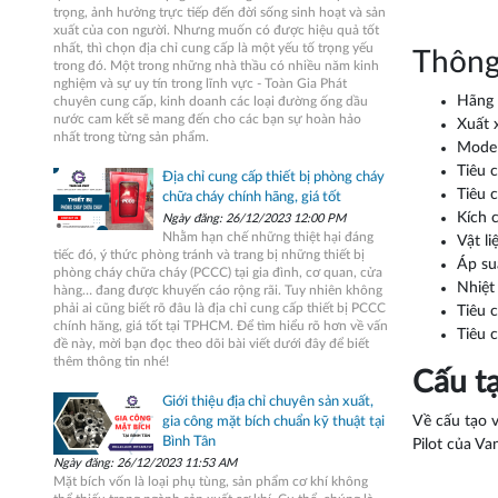
trọng, ảnh hưởng trực tiếp đến đời sống sinh hoạt và sản
xuất của con người. Nhưng muốn có được hiệu quả tốt
nhất, thì chọn địa chỉ cung cấp là một yếu tố trọng yếu
Thông 
trong đó. Một trong những nhà thầu có nhiều năm kinh
nghiệm và sự uy tín trong lĩnh vực - Toàn Gia Phát
Hãng
chuyên cung cấp, kinh doanh các loại đường ống dầu
nước cam kết sẽ mang đến cho các bạn sự hoàn hảo
Xuất 
nhất trong từng sản phẩm.
Model
Tiêu 
Địa chỉ cung cấp thiết bị phòng cháy
Tiêu 
chữa cháy chính hãng, giá tốt
Kích 
Ngày đăng: 26/12/2023 12:00 PM
Nhằm hạn chế những thiệt hại đáng
Vật l
tiếc đó, ý thức phòng tránh và trang bị những thiết bị
Áp suấ
phòng cháy chữa cháy (PCCC) tại gia đình, cơ quan, cửa
Nhiệt
hàng… đang được khuyến cáo rộng rãi. Tuy nhiên không
phải ai cũng biết rõ đâu là địa chỉ cung cấp thiết bị PCCC
Tiêu 
chính hãng, giá tốt tại TPHCM. Để tìm hiểu rõ hơn về vấn
Tiêu 
đề này, mời bạn đọc theo dõi bài viết dưới đây để biết
thêm thông tin nhé!
Cấu tạ
Giới thiệu địa chỉ chuyên sản xuất,
Về cấu tạo 
gia công mặt bích chuẩn kỹ thuật tại
Bình Tân
Pilot của Va
Ngày đăng: 26/12/2023 11:53 AM
Mặt bích vốn là loại phụ tùng, sản phẩm cơ khí không