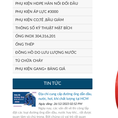
PHỤ KIỆN HDPE HÀN NỐI ĐỐI ĐẦU
PHỤ KIỆN ÁP LỰC #3000
PHỤ KIỆN CO,TÊ ,BẦU GIẢM
THÔNG SỐ KỸ THUẬT MẶT BÍCH
ỐNG INOX 304,316,201
ỐNG THÉP
ĐỒNG HỒ DO LƯU LƯỢNG NƯỚC
TỦ CHỮA CHÁY
PHỤ KIỆN GANG+ BẢNG GIÁ
TIN TỨC
Địa chỉ cung cấp đường ống dẫn dầu,
nước, hơi, khí chất lượng tại HCM
Ngày đăng: 26/12/2023 02:52 PM
Ngày nay, các vấn đề về thi công lắp
đặt các loại đường ống dẫn dầu, nước hay khí... rất được
quan tâm và chú trọng. Bởi chúng có vai trò rất quan