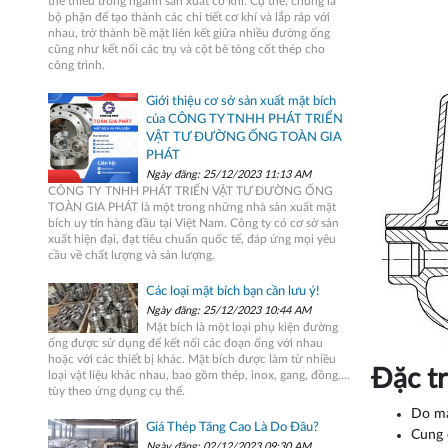
thể thiếu trong ngành sản xuất cơ khí. Cụ thể, chúng là
bộ phận để tạo thành các chi tiết cơ khí và lắp ráp với
nhau, trở thành bề mặt liên kết giữa nhiều đường ống
cũng như kết nối các trụ và cột bê tông cốt thép cho
công trình.
Giới thiệu cơ sở sản xuất mặt bích
của CÔNG TY TNHH PHÁT TRIỂN
VẬT TƯ ĐƯỜNG ỐNG TOÀN GIA
PHÁT
Ngày đăng: 25/12/2023 11:13 AM
CÔNG TY TNHH PHÁT TRIỂN VẬT TƯ ĐƯỜNG ỐNG
TOÀN GIA PHÁT là một trong những nhà sản xuất mặt
bích uy tín hàng đầu tại Việt Nam. Công ty có cơ sở sản
xuất hiện đại, đạt tiêu chuẩn quốc tế, đáp ứng mọi yêu
cầu về chất lượng và sản lượng.
Các loại mặt bích bạn cần lưu ý!
Ngày đăng: 25/12/2023 10:44 AM
Mặt bích là một loại phụ kiện đường
ống được sử dụng để kết nối các đoạn ống với nhau
hoặc với các thiết bị khác. Mặt bích được làm từ nhiều
Đặc tr
loại vật liệu khác nhau, bao gồm thép, inox, gang, đồng,...
tùy theo ứng dụng cụ thể.
Do mà
Giá Thép Tăng Cao Là Do Đâu?
Cung 
Ngày đăng: 02/12/2023 09:30 AM