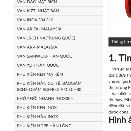
VAN DAO MẶT BÍCH
VAN KIZT- NHẬT BẢN
VAN INOX 304.316
VAN ARITA- MALAYSIA
VAN JS-CHINA(TRUNG QUỐC)
Thông tin
VAN ARV-MALAYSIA
1. Tì
VAN SAMWOO- HÀN QUỐC
VAN YDK HÀN QUỐC
Van an to
PHỤ KIỆN REN MẠ KẼM
động dựa trê
chuyên gia 
PHỤ KIỆN HÀN CO, TÊ, BẦUGIẢM
thị trường 
SCH20.GIẢM SCH40.GIẢM SCH80
Van điều khi
KHỚP NỐI NHANH INOX304
do thay đổi
điểm đặt, v
PHỤ KIỆN REN INOX
được đóng lạ
PHỤ KIỆN HÀN INOX
Hình 
PHỤ KIỆN HDPE HÀN LỒNG