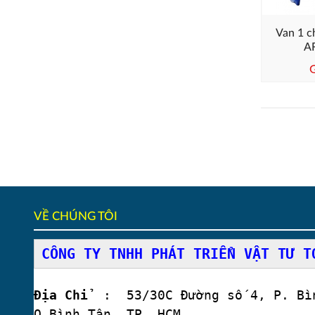
Van 1 c
A
G
VỀ CHÚNG TÔI
CÔNG TY TNHH PHÁT TRIỂN VẬT TƯ T
Địa Chỉ
: 53/30C Đường số 4, P. Bìn
Q.Bình Tân, TP. HCM