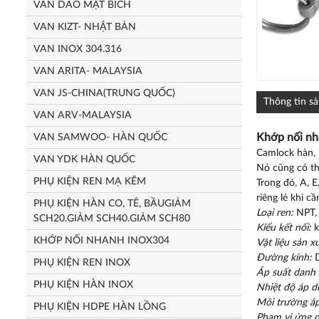
VAN DAO MẶT BÍCH
VAN KIZT- NHẬT BẢN
VAN INOX 304.316
VAN ARITA- MALAYSIA
VAN JS-CHINA(TRUNG QUỐC)
Thông tin s
VAN ARV-MALAYSIA
Khớp nối nh
VAN SAMWOO- HÀN QUỐC
Camlock hàn,
VAN YDK HÀN QUỐC
Nó cũng có thể
PHỤ KIỆN REN MẠ KẼM
Trong đó, A, 
riêng lẻ khi cần
PHỤ KIỆN HÀN CO, TÊ, BẦUGIẢM
Loại ren:
NPT, 
SCH20.GIẢM SCH40.GIẢM SCH80
Kiểu kết nối:
k
KHỚP NỐI NHANH INOX304
Vật liệu sản x
Đường kính:
D
PHỤ KIỆN REN INOX
Áp suất danh 
PHỤ KIỆN HÀN INOX
Nhiệt độ áp d
Môi trường áp
PHỤ KIỆN HDPE HÀN LỒNG
Phạm vi ứng 