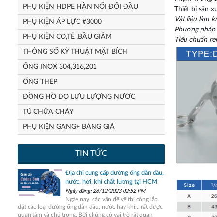
PHỤ KIỆN HDPE HÀN NỐI ĐỐI ĐẦU
Thiết bị sản x
Vật liệu làm kí
PHỤ KIỆN ÁP LỰC #3000
Phương pháp 
PHỤ KIỆN CO,TÊ ,BẦU GIẢM
Tiêu chuẩn re
THÔNG SỐ KỸ THUẬT MẶT BÍCH
ỐNG INOX 304,316,201
ỐNG THÉP
ĐỒNG HỒ DO LƯU LƯỢNG NƯỚC
TỦ CHỮA CHÁY
PHỤ KIỆN GANG+ BẢNG GIÁ
TIN TỨC
Địa chỉ cung cấp đường ống dẫn dầu,
nước, hơi, khí chất lượng tại HCM
Ngày đăng: 26/12/2023 02:52 PM
Ngày nay, các vấn đề về thi công lắp
đặt các loại đường ống dẫn dầu, nước hay khí... rất được
quan tâm và chú trọng. Bởi chúng có vai trò rất quan