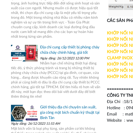
trọng, ảnh hưởng trực tiếp đến đời sống sinh hoạt và sản
xuất của con người. Nhưng muốn có được hiệu quả tốt
nhất, thì chọn địa chỉ cung cấp là một yếu tố trọng yếu
trong đó. Một trong những nhà thầu có nhiều năm kinh
CÁC SẢN PH
nghiệm và sự uy tín trong lĩnh vực - Toàn Gia Phát
chuyên cung cấp, kinh doanh các loại đường ống dầu
nước cam kết sẽ mang đến cho các bạn sự hoàn hảo
KHỚP NỐI 
nhất trong từng sản phẩm.
KHỚP NỐI 
KHỚP NỐI N
Địa chỉ cung cấp thiết bị phòng cháy
KHỚP NỐI N
chữa cháy chính hãng, giá tốt
CLAMP INOX
Ngày đăng: 26/12/2023 12:00 PM
Nhằm hạn chế những thiệt hại đáng
KHỚP NỐI N
tiếc đó, ý thức phòng tránh và trang bị những thiết bị
KHỚP NỐI N
phòng cháy chữa cháy (PCCC) tại gia đình, cơ quan, cửa
KHỚP NỐI N
hàng… đang được khuyến cáo rộng rãi. Tuy nhiên không
phải ai cũng biết rõ đâu là địa chỉ cung cấp thiết bị PCCC
chính hãng, giá tốt tại TPHCM. Để tìm hiểu rõ hơn về vấn
===========
đề này, mời bạn đọc theo dõi bài viết dưới đây để biết
CÔNG TY TN
thêm thông tin nhé!
Địa Chỉ :18/1
Giới thiệu địa chỉ chuyên sản xuất,
Hotline : 094
gia công mặt bích chuẩn kỹ thuật tại
Email : matb
Bình Tân
Website : ww
Ngày đăng: 26/12/2023 11:53 AM
Mặt bích vốn là loại phụ tùng, sản phẩm cơ khí không