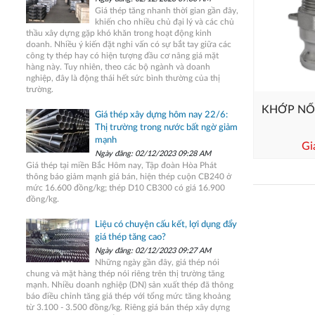
Giá thép tăng nhanh thời gian gần đây,
khiến cho nhiều chủ đại lý và các chủ
thầu xây dựng gặp khó khăn trong hoạt động kinh
doanh. Nhiều ý kiến đặt nghi vấn có sự bắt tay giữa các
công ty thép hay có hiện tượng đầu cơ nâng giá mặt
hàng này. Tuy nhiên, theo các bộ ngành và doanh
nghiệp, đây là động thái hết sức bình thường của thị
trường.
KHỚP NỐ
Giá thép xây dựng hôm nay 22/6:
Thị trường trong nước bất ngờ giảm
mạnh
Gi
Ngày đăng: 02/12/2023 09:28 AM
Giá thép tại miền Bắc Hôm nay, Tập đoàn Hòa Phát
thông báo giảm mạnh giá bán, hiện thép cuộn CB240 ở
mức 16.600 đồng/kg; thép D10 CB300 có giá 16.900
đồng/kg.
Liệu có chuyện cấu kết, lợi dụng đẩy
giá thép tăng cao?
Ngày đăng: 02/12/2023 09:27 AM
Những ngày gần đây, giá thép nói
chung và mặt hàng thép nói riêng trên thị trường tăng
mạnh. Nhiều doanh nghiệp (DN) sản xuất thép đã thông
báo điều chỉnh tăng giá thép với tổng mức tăng khoảng
từ 3.100 - 3.500 đồng/kg. Riêng giá bán thép xây dựng