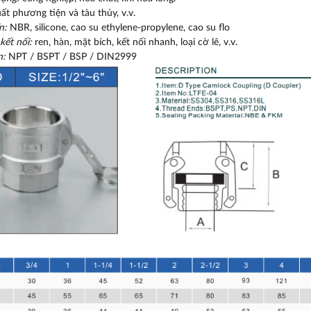
uất phương tiện và tàu thủy, v.v.
n:
NBR, silicone, cao su ethylene-propylene, cao su flo
kết nối:
ren, hàn, mặt bích, kết nối nhanh, loại cờ lê, v.v.
n:
NPT / BSPT / BSP / DIN2999