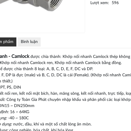
Lượt xem:
596
ản phẩm
Bình luận
anh - Camlock
được chia thành: Khớp nối nhanh Camlock thép không
 Khớp nối nhanh Camlock ren, Khớp nối nhanh Camlock bằng đồng.
 được chia thành 8 loại: A, B, C, D, E, F, DC và DP.
E, F, DP là đực (male) và B, C, D, DC là cái (Female). (Khớp nối nhanh 
 thiết.)
PT, PS, DIN
ết nối ren, kết nối mặt bích, hàn, măng sông, kết nối nhanh, trực tiếp, loạ
uất:
Công ty Toàn Gia Phát chuyên nhập khẩu và phân phối các loại khớp 
N15 ~ DN250mm
định:
16 ~ 64KG
ụng:
-40 ~ 180C
 dụng:
nước, dầu, khí và một số chất lỏng ăn mòn.
dụng:
công nghiệp, hóa chất, khí hóa lỏng.