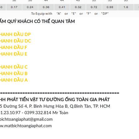
ẨM QUÝ KHÁCH CÓ THỂ QUAN TÂM
NHANH ĐẦU DP
NHANH ĐẦU DC
HANH ĐẦU F
HANH ĐẦU E
HANH ĐẦU C
HANH ĐẦU B
HANH ĐẦU A
================================================
HH PHÁT TIỂN VẬT TƯ ĐƯỜNG ỐNG TOÀN GIA PHÁT
5 Đường Số 4, P. Bình Hưng Hòa B, Q.Bình Tân, TP. HCM
1.23.10.97 - 0399.332.814 Mr Toàn
ichtoangiaphat@gmail.com
w.matbichtoangiaphat.com