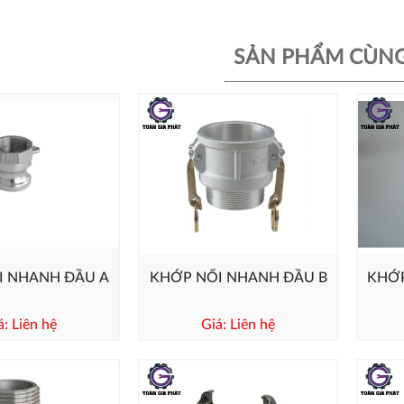
SẢN PHẨM CÙNG
I NHANH ĐẦU A
KHỚP NỐI NHANH ĐẦU B
KHỚP
á: Liên hệ
Giá: Liên hệ