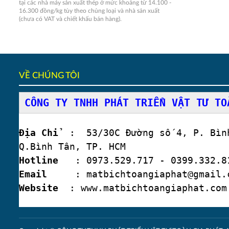
tại các nhà máy sản xuất thép ở mức khoảng từ 14.100 -
16.300 đồng/kg tùy theo chủng loại và nhà sản xuất
(chưa có VAT và chiết khấu bán hàng).
VỀ CHÚNG TÔI
CÔNG TY TNHH PHÁT TRIỂN VẬT TƯ TO
Địa Chỉ
: 53/30C Đường số 4, P. Bình
Q.Bình Tân, TP. HCM
Hotline
: 0973.529.717 - 0399.332.81
Email
: matbichtoangiaphat@gmail.
Website
: www.matbichtoangiaphat.com