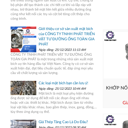
thể thiếu trong ngành sản xuất cơ khí. Cụ thể, chúng là
bộ phận để tạo thành các chi tiết cơ khí và lắp ráp với
nhau, trở thành bề mặt liên kết giữa nhiều đường ống
cũng như kết nối các trụ và cột bê tông cốt thép cho
công trình.
Giới thiệu cơ sở sản xuất mặt bích
của CÔNG TY TNHH PHÁT TRIỂN
VẬT TƯ ĐƯỜNG ỐNG TOÀN GIA
PHÁT
Ngày đăng: 25/12/2023 11:13 AM
CÔNG TY TNHH PHÁT TRIỂN VẬT TƯ ĐƯỜNG ỐNG
TOÀN GIA PHÁT là một trong những nhà sản xuất mặt
bích uy tín hàng đầu tại Việt Nam. Công ty có cơ sở sản
xuất hiện đại, đạt tiêu chuẩn quốc tế, đáp ứng mọi yêu
cầu về chất lượng và sản lượng.
Các loại mặt bích bạn cần lưu ý!
KHỚP NỐ
Ngày đăng: 25/12/2023 10:44 AM
Mặt bích là một loại phụ kiện đường
ống được sử dụng để kết nối các đoạn ống với nhau
Gi
hoặc với các thiết bị khác. Mặt bích được làm từ nhiều
loại vật liệu khác nhau, bao gồm thép, inox, gang, đồng,...
tùy theo ứng dụng cụ thể.
Giá Thép Tăng Cao Là Do Đâu?
Ngày đăng: 02/12/2023 09:30 AM