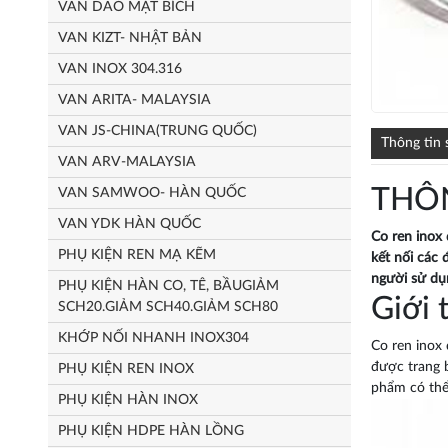
VAN DAO MẶT BÍCH
VAN KIZT- NHẬT BẢN
VAN INOX 304.316
VAN ARITA- MALAYSIA
VAN JS-CHINA(TRUNG QUỐC)
Thông tin
VAN ARV-MALAYSIA
THÔ
VAN SAMWOO- HÀN QUỐC
VAN YDK HÀN QUỐC
Co ren inox 
PHỤ KIỆN REN MẠ KẼM
kết nối các
người sử dụ
PHỤ KIỆN HÀN CO, TÊ, BẦUGIẢM
Giới 
SCH20.GIẢM SCH40.GIẢM SCH80
KHỚP NỐI NHANH INOX304
Co ren inox 
được trang b
PHỤ KIỆN REN INOX
phẩm có thể 
PHỤ KIỆN HÀN INOX
PHỤ KIỆN HDPE HÀN LỒNG