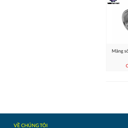
Măng sô
G
VỀ CHÚNG TÔI