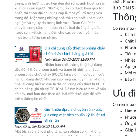
chất. Phươn
trọng, ảnh hưởng trực tiếp đến đời sống sinh hoạt và sản
là từ DN15
xuất của con người. Nhưng muốn có được hiệu quả tốt
nhất, thì chọn địa chỉ cung cấp là một yếu tố trọng yếu
Thông
trong đó. Một trong những nhà thầu có nhiều năm kinh
nghiệm và sự uy tín trong lĩnh vực - Toàn Gia Phát
chuyên cung cấp, kinh doanh các loại đường ống dầu
Co ren inox 
nước cam kết sẽ mang đến cho các bạn sự hoàn hảo
Kích 
nhất trong từng sản phẩm.
Chất l
Phươn
Địa chỉ cung cấp thiết bị phòng cháy
chữa cháy chính hãng, giá tốt
Tiêu 
Ngày đăng: 26/12/2023 12:00 PM
Nhiệt
Nhằm hạn chế những thiệt hại đáng
Áp lự
tiếc đó, ý thức phòng tránh và trang bị những thiết bị
Môi tr
phòng cháy chữa cháy (PCCC) tại gia đình, cơ quan, cửa
hàng… đang được khuyến cáo rộng rãi. Tuy nhiên không
Bảo h
phải ai cũng biết rõ đâu là địa chỉ cung cấp thiết bị PCCC
chính hãng, giá tốt tại TPHCM. Để tìm hiểu rõ hơn về vấn
Ưu đi
đề này, mời bạn đọc theo dõi bài viết dưới đây để biết
thêm thông tin nhé!
Co ren inox 
Giới thiệu địa chỉ chuyên sản xuất,
Làm n
gia công mặt bích chuẩn kỹ thuật tại
Phương
Bình Tân
Ứng d
Ngày đăng: 26/12/2023 11:53 AM
Giúp 
Mặt bích vốn là loại phụ tùng, sản phẩm cơ khí không