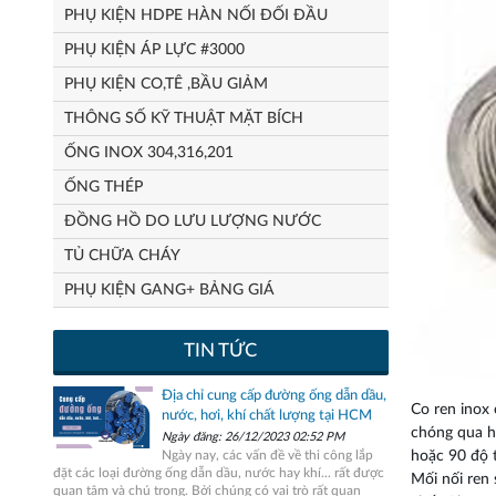
PHỤ KIỆN HDPE HÀN NỐI ĐỐI ĐẦU
PHỤ KIỆN ÁP LỰC #3000
PHỤ KIỆN CO,TÊ ,BẦU GIẢM
THÔNG SỐ KỸ THUẬT MẶT BÍCH
ỐNG INOX 304,316,201
ỐNG THÉP
ĐỒNG HỒ DO LƯU LƯỢNG NƯỚC
TỦ CHỮA CHÁY
PHỤ KIỆN GANG+ BẢNG GIÁ
TIN TỨC
Địa chỉ cung cấp đường ống dẫn dầu,
Co ren inox 
nước, hơi, khí chất lượng tại HCM
chóng qua h
Ngày đăng: 26/12/2023 02:52 PM
Ngày nay, các vấn đề về thi công lắp
hoặc 90 độ t
đặt các loại đường ống dẫn dầu, nước hay khí... rất được
Mối nối ren 
quan tâm và chú trọng. Bởi chúng có vai trò rất quan