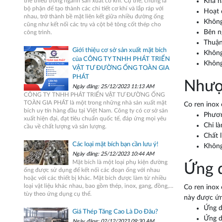
thể thiếu trong ngành sản xuất cơ khí. Cụ thể, chúng là
Khả nă
bộ phận để tạo thành các chi tiết cơ khí và lắp ráp với
Hoạt 
nhau, trở thành bề mặt liên kết giữa nhiều đường ống
Không
cũng như kết nối các trụ và cột bê tông cốt thép cho
Bên n
công trình.
Thuận
Giới thiệu cơ sở sản xuất mặt bích
Không
của CÔNG TY TNHH PHÁT TRIỂN
Không
VẬT TƯ ĐƯỜNG ỐNG TOÀN GIA
PHÁT
Nhược
Ngày đăng: 25/12/2023 11:13 AM
CÔNG TY TNHH PHÁT TRIỂN VẬT TƯ ĐƯỜNG ỐNG
TOÀN GIA PHÁT là một trong những nhà sản xuất mặt
Co ren inox
bích uy tín hàng đầu tại Việt Nam. Công ty có cơ sở sản
Phươn
xuất hiện đại, đạt tiêu chuẩn quốc tế, đáp ứng mọi yêu
Chỉ là
cầu về chất lượng và sản lượng.
Chất 
Các loại mặt bích bạn cần lưu ý!
Không 
Ngày đăng: 25/12/2023 10:44 AM
Mặt bích là một loại phụ kiện đường
Ứng d
ống được sử dụng để kết nối các đoạn ống với nhau
hoặc với các thiết bị khác. Mặt bích được làm từ nhiều
loại vật liệu khác nhau, bao gồm thép, inox, gang, đồng,...
Co ren inox
tùy theo ứng dụng cụ thể.
này được ứn
Ứng d
Giá Thép Tăng Cao Là Do Đâu?
Ứng d
Ngày đăng: 02/12/2023 09:30 AM