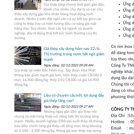
Ứng d
Giá thép tăng nhanh thời gian gần đây,
khiến cho nhiều chủ đại lý và các chủ
Ứng d
thầu xây dựng gặp khó khăn trong hoạt động kinh
Ứng d
doanh. Nhiều ý kiến đặt nghi vấn có sự bắt tay giữa các
Ứng d
công ty thép hay có hiện tượng đầu cơ nâng giá mặt
hàng này. Tuy nhiên, theo các bộ ngành và doanh
Ứng d
nghiệp, đây là động thái hết sức bình thường của thị
Ứng d
trường.
Co ren inox 
Giá thép xây dựng hôm nay 22/6:
dễ dàng hơn
Thị trường trong nước bất ngờ giảm
tùy theo nh
mạnh
Công Ty TNH
Ngày đăng: 02/12/2023 09:28 AM
Giá thép tại miền Bắc Hôm nay, Tập đoàn Hòa Phát
nghiệp khác.
thông báo giảm mạnh giá bán, hiện thép cuộn CB240 ở
dụng lâu dài
mức 16.600 đồng/kg; thép D10 CB300 có giá 16.900
Chúng tôi có
đồng/kg.
đang có nhu 
Liệu có chuyện cấu kết, lợi dụng đẩy
phương thức
giá thép tăng cao?
Ngày đăng: 02/12/2023 09:27 AM
CÔNG TY T
Những ngày gần đây, giá thép nói
Địa Chỉ :53
chung và mặt hàng thép nói riêng trên thị trường tăng
mạnh. Nhiều doanh nghiệp (DN) sản xuất thép đã thông
Hotline : 0
báo điều chỉnh tăng giá thép với tổng mức tăng khoảng
Email : ma
từ 3.100 - 3.500 đồng/kg. Riêng giá bán thép xây dựng